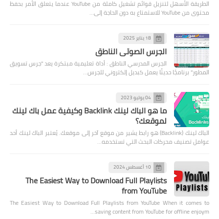
الطريقة الأسهل لتنزيل قوائم تشغيل كاملة من YouTube عندما يتعلق الأمر بحفظ
محتوى من YouTube للاستمتاع به دون الحاجة إلى…
18 يناير 2025
الجرس الصوتي الناطق
الجرس المدرسي الناطق : أداة تعليمية مبتكرة يعد "جرس تسويق
المطور" برنامجًا حديثًا يعمل كبديل إلكتروني للجرس…
04 يوليو 2023
ما هو الباك لينك Backlink وكيفية عمل باك لينك
لموقعك؟
الباك لينك (Backlink) هو رابط يشير من موقع آخر إلى موقعك. يُعتبر الباك لينك أحد
عوامل تصنيف محركات البحث التي تستخدمه…
10 أغسطس 2024
The Easiest Way to Download Full Playlists
from YouTube
The Easiest Way to Download Full Playlists from YouTube When it comes to
saving content from YouTube for offline enjoym…