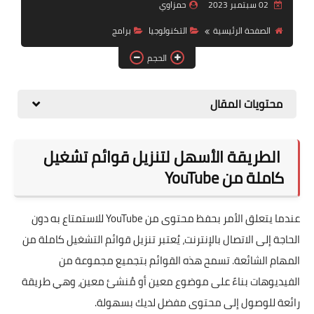
02 سبتمبر 2023
حمزاوي
عالم الستالايت
الصفحة الرئيسية
التكنولوجيا
برامج
قوالب
الحجم
عالم السيو
محتويات المقال
موضة
مطبخ
الطريقة الأسهل لتنزيل قوائم تشغيل
منوعات
كاملة من YouTube
عندما يتعلق الأمر بحفظ محتوى من YouTube للاستمتاع به دون
الحاجة إلى الاتصال بالإنترنت، يُعتبر تنزيل قوائم التشغيل كاملة من
المهام الشائعة. تسمح هذه القوائم بتجميع مجموعة من
الفيديوهات بناءً على موضوع معين أو مُنشئ معين، وهي طريقة
رائعة للوصول إلى محتوى مفضل لديك بسهولة.