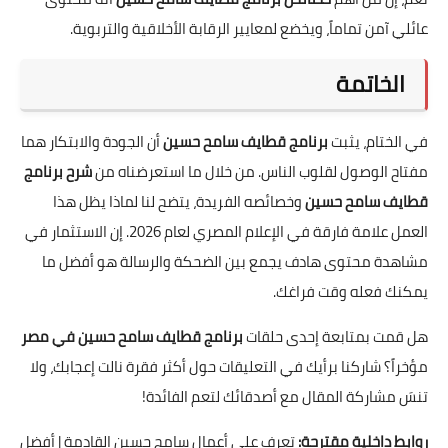
عائلي آمن تماماً، ويخضع لمعايير الرقابة الأخلاقية والتربوية.
الخاتمة
في الختام، يثبت
برنامج قطايف سامح حسين
أن الجودة والابتكار هما
مفتاح الوصول لقلوب الناس. من خلال ما استعرضناه من
شرح برنامج
قطايف سامح حسين
وخصائصه الفريدة، يتضح لنا لماذا يظل هذا
العمل علامة فارقة في الإعلام المصري لعام 2026. إن الاستثمار في
مشاهدة محتوى هادف يجمع بين الضحكة والرسالة هو أفضل ما
يمكنك فعله وقت فراغك.
هل قمت بمتابعة إحدى حلقات
برنامج قطايف سامح حسين في مصر
مؤخراً؟ شاركنا برأيك في التعليقات حول أكثر فقرة نالت إعجابك، ولا
تنسَ مشاركة المقال مع أصدقائك لتعم الفائدة!
روابط داخلية مقترحة:
تعرف على أعمال سامح حسين القادمة | أفضل