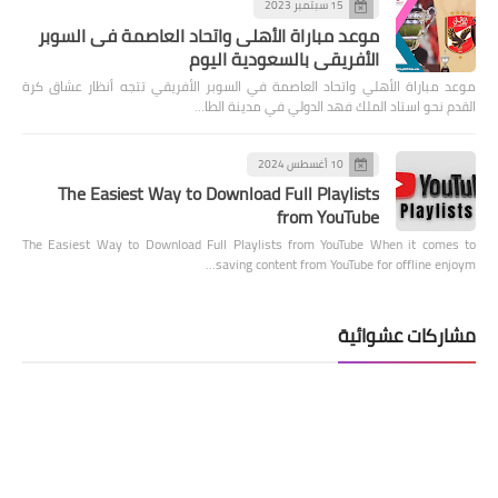
15 سبتمبر 2023
موعد مباراة الأهلى واتحاد العاصمة فى السوبر
الأفريقى بالسعودية اليوم
موعد مباراة الأهلي واتحاد العاصمة في السوبر الأفريقي تتجه أنظار عشاق كرة
القدم نحو استاد الملك فهد الدولي في مدينة الطا…
10 أغسطس 2024
The Easiest Way to Download Full Playlists
from YouTube
The Easiest Way to Download Full Playlists from YouTube When it comes to
saving content from YouTube for offline enjoym…
مشاركات عشوائية