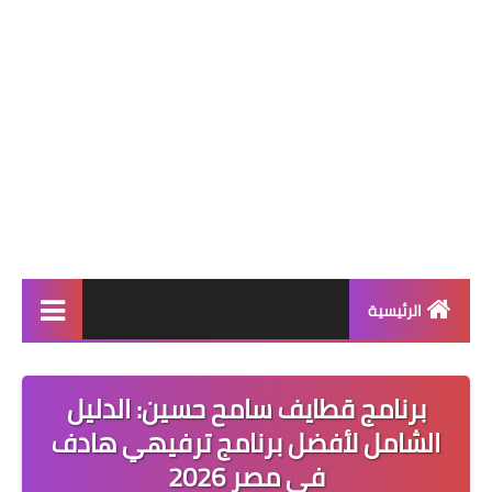
الرئيسية
الأخبار
برنامج قطايف سامح حسين: الدليل
فيديوهات
الشامل لأفضل برنامج ترفيهي هادف
عالم التقنية
في مصر 2026