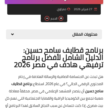
عالم الستالايت
27 فبراير 2026
حمزاوي
قوالب
الحجم
عالم السيو
محتويات المقال
موضة
مطبخ
برنامج قطايف سامح حسين:
الدليل الشامل لأفضل برنامج
منوعات
ترفيهي هادف في مصر 2026
هل تبحث عن الابتسامة الصافية والرسالة الهادفة في زحام
المحتوى الرقمي الحالي؟ في عام 2026، استطاع
برنامج قطايف
سامح حسين
أن يتصدر المشهد الإعلامي في مصر، محققاً معادلة
صعبة تجمع بين الكوميديا الراقية والقضايا الاجتماعية التي تهم كل
بيت مصري. إذا كنت تتساءل عن سبب النجاح الساحق لهذا البرنامج أو