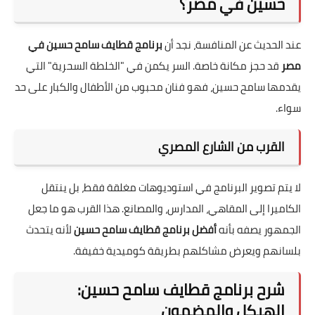
حسين في مصر؟
عند الحديث عن المنافسة، نجد أن
برنامج قطايف سامح حسين في
مصر
قد حجز مكانة خاصة. السر يكمن في "الخلطة السحرية" التي
يقدمها سامح حسين، فهو فنان محبوب من الأطفال والكبار على حد
سواء.
القرب من الشارع المصري
لا يتم تصوير البرنامج في استوديوهات مغلقة فقط، بل ينتقل
الكاميرا إلى المقاهي، المدارس، والمصانع. هذا القرب هو ما جعل
الجمهور يصفه بأنه
أفضل برنامج قطايف سامح حسين
لأنه يتحدث
بلسانهم ويعرض مشاكلهم بطريقة كوميدية خفيفة.
شرح برنامج قطايف سامح حسين:
الهيكل والمضمون